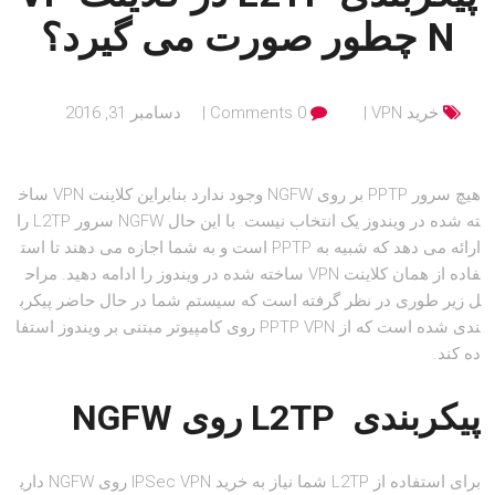
N چطور صورت می گیرد؟
خرید VPN
0 Comments
دسامبر 31, 2016
هیچ سرور PPTP بر روی NGFW وجود ندارد بنابراین کلاینت VPN ساخ
ته شده در ویندوز یک انتخاب نیست. با این حال NGFW سرور L2TP را
ارائه می دهد که شبیه به PPTP است و به شما اجازه می دهند تا است
فاده از همان کلاینت VPN ساخته شده در ویندوز را ادامه دهید. مراح
ل زیر طوری در نظر گرفته است که سیستم شما در حال حاضر پیکرب
ندی شده است که از PPTP VPN روی کامپیوتر مبتنی بر ویندوز استفا
ده کند.
پیکربندی
L2TP
روی
NGFW
برای استفاده از L2TP شما نیاز به خرید IPSec VPN روی NGFW داری