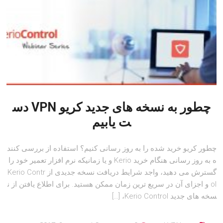
چطور به نسخه های جدید کریو VPN دس
ت یابیم
چطور کریو خرید شده را به روز رسانی کنیم؟ استفاده از بررسی کنند
ه به روز رسانی هنگام خرید Kerio و یا زمانیکه نرم افزار تعمیر خود را
گسترش می دهید، واجد شرایط دریافت نسخه جدیدی از Kerio Contr
ol و اجزای آن در سریع ترین زمان ممکن هستید. برای اطلاع یافتن از ن
سخه های جدید Kerio Control، […]