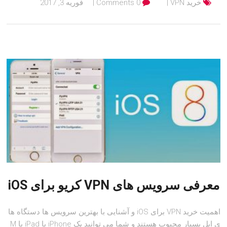
خرید VPN
0 Comments
فوریه 3, 2017
معرفی سرویس های VPN کریو برای iOS
اهمیت خرید VPN برای iOS و آشنایی با بهترین سرویس ها دستگاه ها
ی اپل بسیار محبوب هستند و شما می توانید یک iPhone یا iPad یا M